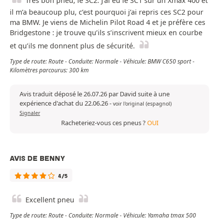
Très bon pneu, le SC2. J’ai eu le SC1 sur un Xmax 400 et
il m’a beaucoup plu, c’est pourquoi j’ai repris ces SC2 pour
ma BMW. Je viens de Michelin Pilot Road 4 et je préfère ces
Bridgestone : je trouve qu’ils s’inscrivent mieux en courbe
et qu’ils me donnent plus de sécurité.
Type de route: Route - Conduite: Normale - Véhicule: BMW C650 sport -
Kilomètres parcourus: 300 km
Avis traduit déposé le 26.07.26 par David suite à une
expérience d'achat du 22.06.26
-
voir l'original (espagnol)
Signaler
Racheteriez-vous ces pneus ?
OUI
AVIS DE BENNY
4/5
Excellent pneu
Type de route: Route - Conduite: Normale - Véhicule: Yamaha tmax 500