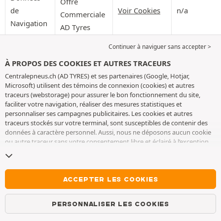
Offre
de
Voir Cookies
n/a
Commerciale
Navigation
AD Tyres
Qualité
Continuer à naviguer sans accepter >
À PROPOS DES COOKIES ET AUTRES TRACEURS
Statistiques
Centralepneus.ch (AD TYRES) et ses partenaires (Google, Hotjar,
Fraude
Microsoft) utilisent des témoins de connexion (cookies) et autres
traceurs (webstorage) pour assurer le bon fonctionnement du site,
faciliter votre navigation, réaliser des mesures statistiques et
*n/a
signifie non-applicable.
personnaliser ses campagnes publicitaires. Les cookies et autres
traceurs stockés sur votre terminal, sont susceptibles de contenir des
(1)
La conservation en base active consiste en la conservation
données à caractère personnel. Aussi, nous ne déposons aucun cookie
de la Donnée concernée dans la base utilisée pour la finalité
ou autre traceur sans votre consentement libre et éclairé à l’exception
du Traitement concerné.
de ceux indispensables pour le fonctionnement du site. Nous
conservons votre choix pendant 6 mois. Vous pouvez retirer votre
(2)
L'archivage intermédiaire consiste en la conservation de la
consentement à tout moment en vous rendant sur la
page cookies et
Donnée dans des conditions d'accès restreint (i) soit dans une
autres traceurs
. Vous pouvez choisir de continuer à naviguer sans
ACCEPTER LES COOKIES
accepter le dépôt de cookies ou autres traceurs. Le refus ne fait pas
base d'archive spécifique distincte de la base active, avec des
obstacle à l’accès aux services AD TYRES. Pour plus d’informations, nous
accès restreints aux seules personnes ayant un intérêt à en
PERSONNALISER LES COOKIES
vous invitons à consulter
la page cookies et autres traceurs
.
connaître en raison de leur fonction, (ii) soit dans la base