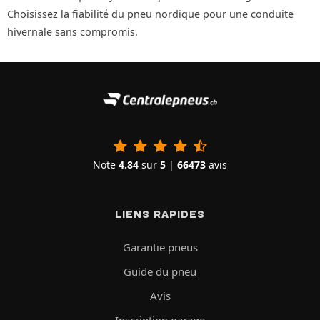
Choisissez la fiabilité du pneu nordique pour une conduite
hivernale sans compromis.
Note
4.84
sur
5
|
66473
avis
LIENS RAPIDES
Garantie pneus
Guide du pneu
Avis