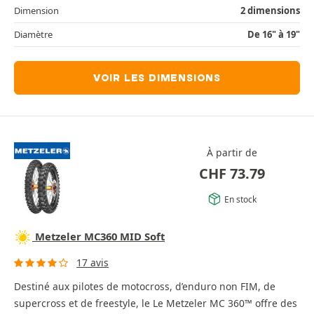
Dimension
2 dimensions
Diamètre
De 16" à 19"
VOIR LES DIMENSIONS
À partir de
CHF
73.79
En stock
Metzeler MC360 MID Soft
17 avis
Destiné aux pilotes de motocross, d’enduro non FIM, de
supercross et de freestyle, le Le Metzeler MC 360™ offre des