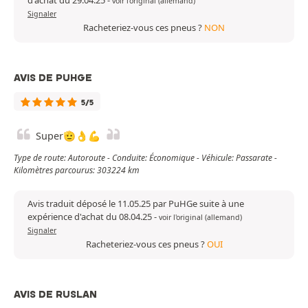
d'achat du 29.04.25
-
voir l'original (allemand)
Signaler
Racheteriez-vous ces pneus ?
NON
AVIS DE PUHGE
5/5
Super🫡👌💪
Type de route: Autoroute - Conduite: Économique - Véhicule: Passarate -
Kilomètres parcourus: 303224 km
Avis traduit déposé le 11.05.25 par PuHGe suite à une
expérience d'achat du 08.04.25
-
voir l'original (allemand)
Signaler
Racheteriez-vous ces pneus ?
OUI
AVIS DE RUSLAN