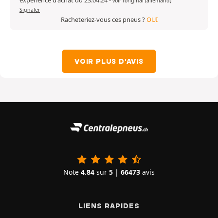
expérience d'achat du 23.04.24
-
voir l'original (allemand)
Signaler
Racheteriez-vous ces pneus ?
OUI
VOIR PLUS D'AVIS
Note
4.84
sur
5
|
66473
avis
LIENS RAPIDES