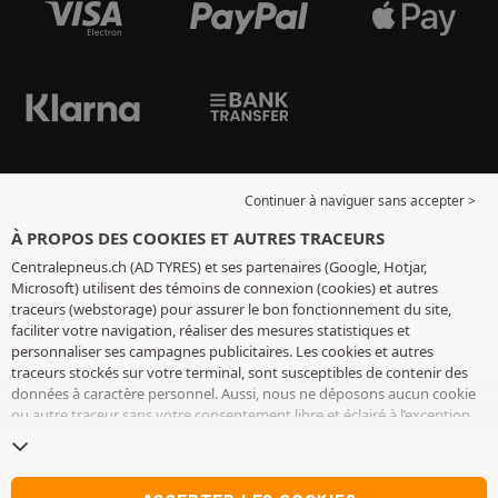
Continuer à naviguer sans accepter >
À PROPOS DES COOKIES ET AUTRES TRACEURS
Centralepneus.ch (AD TYRES) et ses partenaires (Google, Hotjar,
Microsoft) utilisent des témoins de connexion (cookies) et autres
traceurs (webstorage) pour assurer le bon fonctionnement du site,
faciliter votre navigation, réaliser des mesures statistiques et
personnaliser ses campagnes publicitaires. Les cookies et autres
traceurs stockés sur votre terminal, sont susceptibles de contenir des
données à caractère personnel. Aussi, nous ne déposons aucun cookie
ou autre traceur sans votre consentement libre et éclairé à l’exception
de ceux indispensables pour le fonctionnement du site. Nous
conservons votre choix pendant 6 mois. Vous pouvez retirer votre
consentement à tout moment en vous rendant sur la
page cookies et