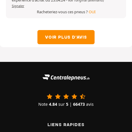
expérience d'achat du 23.04.24
-
voir l'original (allemand)
Signaler
Racheteriez-vous ces pneus ?
OUI
VOIR PLUS D'AVIS
Note
4.84
sur
5
|
66473
avis
LIENS RAPIDES