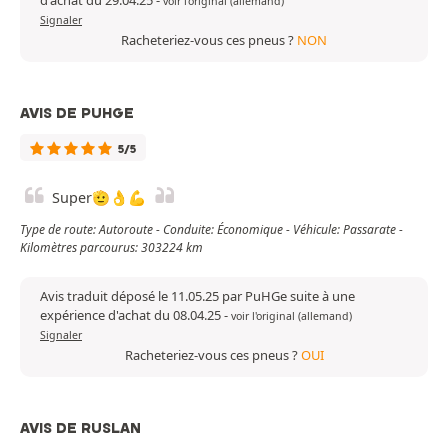
d'achat du 29.04.25
-
voir l'original (allemand)
Signaler
Racheteriez-vous ces pneus ?
NON
AVIS DE PUHGE
5/5
Super🫡👌💪
Type de route: Autoroute - Conduite: Économique - Véhicule: Passarate -
Kilomètres parcourus: 303224 km
Avis traduit déposé le 11.05.25 par PuHGe suite à une
expérience d'achat du 08.04.25
-
voir l'original (allemand)
Signaler
Racheteriez-vous ces pneus ?
OUI
AVIS DE RUSLAN