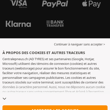
Continuer à naviguer sans accepter >
À PROPOS DES COOKIES ET AUTRES TRACEURS
Centralepneus.ch (AD TYRES) et ses partenaires (Google, Hotjar,
Microsoft) utilisent des témoins de connexion (cookies) et autres
traceurs (webstorage) pour assurer le bon fonctionnement du site,
faciliter votre navigation, réaliser des mesures statistiques et
personnaliser ses campagnes publicitaires. Les cookies et autres
traceurs stockés sur votre terminal, sont susceptibles de contenir des
données à caractère personnel. Aussi, nous ne déposons aucun cookie
ou autre traceur sans votre consentement libre et éclairé à l’exception
de ceux indispensables pour le fonctionnement du site. Nous
conservons votre choix pendant 6 mois. Vous pouvez retirer votre
consentement à tout moment en vous rendant sur la
page cookies et