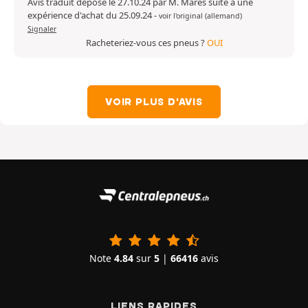
Avis traduit déposé le 27.10.24 par M. Mares suite à une
expérience d'achat du 25.09.24
-
voir l'original (allemand)
Signaler
Racheteriez-vous ces pneus ?
OUI
VOIR PLUS D'AVIS
Note
4.84
sur
5
|
66416
avis
LIENS RAPIDES