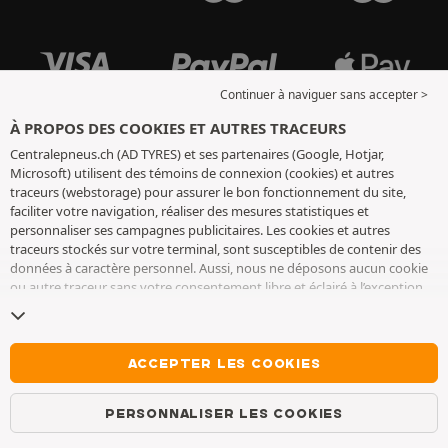
Continuer à naviguer sans accepter >
À PROPOS DES COOKIES ET AUTRES TRACEURS
Centralepneus.ch (AD TYRES) et ses partenaires (Google, Hotjar,
Microsoft) utilisent des témoins de connexion (cookies) et autres
traceurs (webstorage) pour assurer le bon fonctionnement du site,
faciliter votre navigation, réaliser des mesures statistiques et
personnaliser ses campagnes publicitaires. Les cookies et autres
traceurs stockés sur votre terminal, sont susceptibles de contenir des
données à caractère personnel. Aussi, nous ne déposons aucun cookie
ou autre traceur sans votre consentement libre et éclairé à l’exception
de ceux indispensables pour le fonctionnement du site. Nous
conservons votre choix pendant 6 mois. Vous pouvez retirer votre
consentement à tout moment en vous rendant sur la
page cookies et
autres traceurs
. Vous pouvez choisir de continuer à naviguer sans
ACCEPTER LES COOKIES
accepter le dépôt de cookies ou autres traceurs. Le refus ne fait pas
obstacle à l’accès aux services AD TYRES. Pour plus d’informations, nous
PERSONNALISER LES COOKIES
vous invitons à consulter
la page cookies et autres traceurs
.