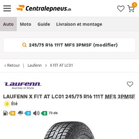
Auto
Moto
Guide
Livraison et montage
245/75 R16 111T MFS 3PMSF (modifier)
Retour
Laufenn
X FIT AT LC01
LAUFENN X FIT AT LC01
245/75 R16 111T
MFS
3PMSF
Été
73 db
D
D
B