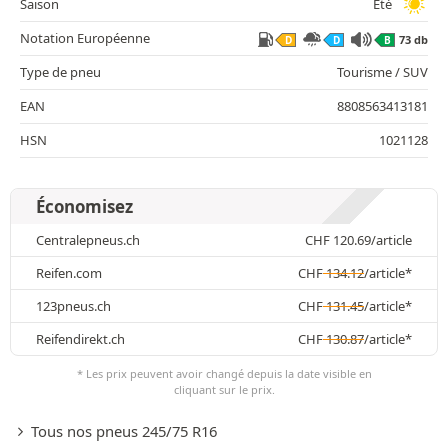
Saison
Été
Notation Européenne
73 db
D
D
B
Type de pneu
Tourisme / SUV
EAN
8808563413181
HSN
1021128
Économisez
Centralepneus.ch
CHF
120.69
/article
Reifen.com
CHF
134.12
/article*
123pneus.ch
CHF
131.45
/article*
Reifendirekt.ch
CHF
130.87
/article*
* Les prix peuvent avoir changé depuis la date visible en
cliquant sur le prix.
Tous nos pneus 245/75 R16