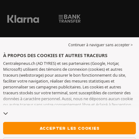
Continuer à naviguer sans accepter >
À PROPOS DES COOKIES ET AUTRES TRACEURS
Centralepneus.ch (AD TYRES) et ses partenaires (Google, Hotjar,
Microsoft) utilisent des témoins de connexion (cookies) et autres
traceurs (webstorage) pour assurer le bon fonctionnement du site,
faciliter votre navigation, réaliser des mesures statistiques et
personnaliser ses campagnes publicitaires. Les cookies et autres
traceurs stockés sur votre terminal, sont susceptibles de contenir des
données à caractère personnel. Aussi, nous ne déposons aucun cookie
ou autre traceur sans votre consentement libre et éclairé à l’exception
de ceux indispensables pour le fonctionnement du site. Nous
conservons votre choix pendant 6 mois. Vous pouvez retirer votre
consentement à tout moment en vous rendant sur la
page cookies et
autres traceurs
. Vous pouvez choisir de continuer à naviguer sans
ACCEPTER LES COOKIES
accepter le dépôt de cookies ou autres traceurs. Le refus ne fait pas