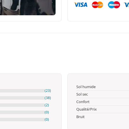
Sol humide
(23)
Sol sec
(38)
Confort
(2)
Qualité/Prix
(0)
Bruit
(0)