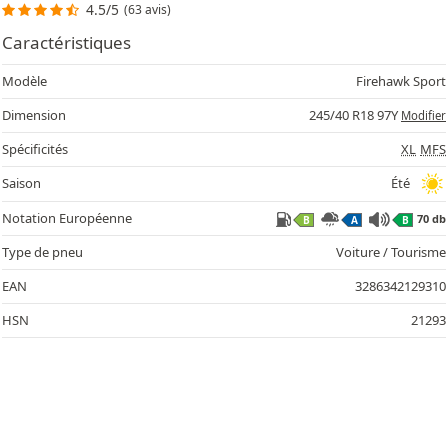
4.5/5
(63 avis)
Caractéristiques
Modèle
Firehawk Sport
Dimension
245/40 R18 97Y
Modifier
Spécificités
XL
MFS
Saison
Été
Notation Européenne
70 db
B
A
B
Type de pneu
Voiture / Tourisme
EAN
3286342129310
HSN
21293