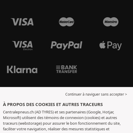
Continuer à naviguer sans accepter >
À PROPOS DES COOKIES ET AUTRES TRACEURS
Centralepneus.ch (AD TYRES) et ses partenaires (Google, Hotjar,
Microsoft) utilisent des témoins de connexion (cookies) et autres
traceurs (webstorage) pour assurer le bon fonctionnement du site,
faciliter votre navigation, réaliser des mesures statistiques et