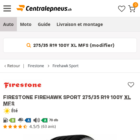
Auto
Moto
Guide
Livraison et montage
275/35 R19 100Y XL MFS (modifier)
Retour
Firestone
Firehawk Sport
FIRESTONE FIREHAWK SPORT
275/35 R19 100Y
XL
MFS
Été
70 db
B
A
A
4.5/5
(63 avis)