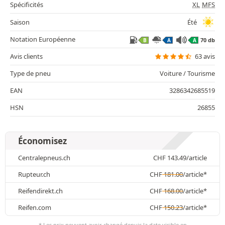
Spécificités
XL
MFS
Saison
Été
Notation Européenne
70 db
B
A
A
Avis clients
63 avis
Type de pneu
Voiture / Tourisme
EAN
3286342685519
HSN
26855
Économisez
Centralepneus.ch
CHF
143.49
/article
Rupteur.ch
CHF
181.00
/article*
Reifendirekt.ch
CHF
168.00
/article*
Reifen.com
CHF
150.23
/article*
* Les prix peuvent avoir changé depuis la date visible en