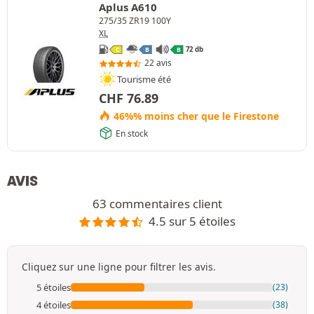
Aplus A610
275/35 ZR19 100Y
XL
72 db
C
B
B
22 avis
Tourisme été
CHF
76.89
46%% moins cher que le Firestone
En stock
AVIS
63 commentaires client
4.5 sur 5 étoiles
Cliquez sur une ligne pour filtrer les avis.
5 étoiles
(23)
4 étoiles
(38)