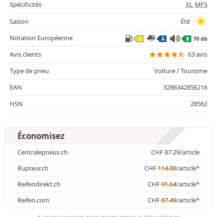
Spécificités
XL
MFS
Saison
Été
Notation Européenne
70 db
C
A
B
Avis clients
63 avis
Type de pneu
Voiture / Tourisme
EAN
3286342856216
HSN
28562
Économisez
Centralepneus.ch
CHF
87.29
/article
Rupteur.ch
CHF
114.00
/article*
Reifendirekt.ch
CHF
91.64
/article*
Reifen.com
CHF
87.49
/article*
* Les prix peuvent avoir changé depuis la date visible en