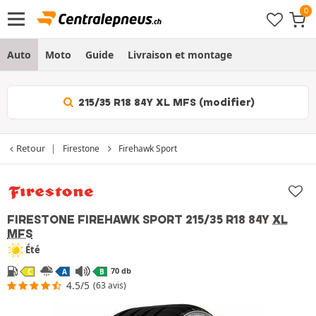
Auto
Moto
Guide
Livraison et montage
215/35 R18 84Y XL MFS (modifier)
Retour
Firestone
Firehawk Sport
FIRESTONE FIREHAWK SPORT
215/35 R18 84Y
XL
MFS
Été
70 db
C
A
B
4.5/5
(63 avis)