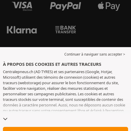
Continuer à naviguer sans accepter >
À PROPOS DES COOKIES ET AUTRES TRACEURS
Centralepneus.ch (AD TYRES) et ses partenaires (Google, Hotjar,
Microsoft) utilisent des témoins de connexion (cookies) et autres
traceurs (webstorage) pour assurer le bon fonctionnement du site,
faciliter votre navigation, réaliser des mesures statistiques et
personnaliser ses campagnes publicitaires. Les cookies et autres
traceurs stockés sur votre terminal, sont susceptibles de contenir des
données à caractère personnel. Aussi, nous ne déposons aucun cookie
ou autre traceur sans votre consentement libre et éclairé à l’exception
de ceux indispensables pour le fonctionnement du site. Nous
conservons votre choix pendant 6 mois. Vous pouvez retirer votre
consentement à tout moment en vous rendant sur la
page cookies et