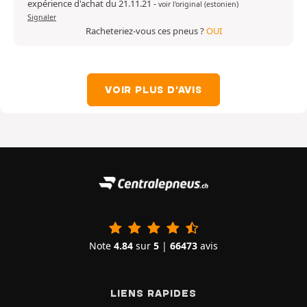
expérience d'achat du 21.11.21
-
voir l'original (estonien)
Signaler
Racheteriez-vous ces pneus ?
OUI
VOIR PLUS D'AVIS
Note
4.84
sur
5
|
66473
avis
LIENS RAPIDES