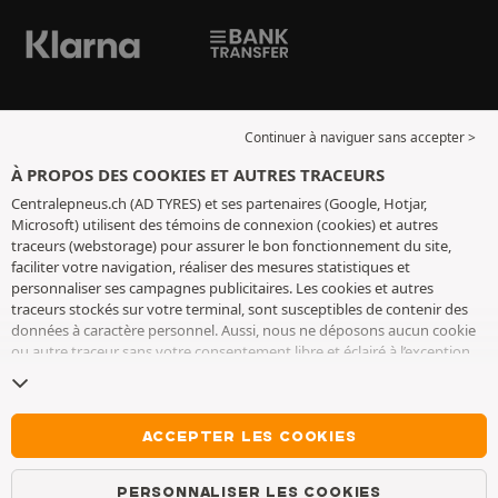
Continuer à naviguer sans accepter >
À PROPOS DES COOKIES ET AUTRES TRACEURS
Centralepneus.ch (AD TYRES) et ses partenaires (Google, Hotjar,
Microsoft) utilisent des témoins de connexion (cookies) et autres
traceurs (webstorage) pour assurer le bon fonctionnement du site,
faciliter votre navigation, réaliser des mesures statistiques et
personnaliser ses campagnes publicitaires. Les cookies et autres
traceurs stockés sur votre terminal, sont susceptibles de contenir des
données à caractère personnel. Aussi, nous ne déposons aucun cookie
ou autre traceur sans votre consentement libre et éclairé à l’exception
de ceux indispensables pour le fonctionnement du site. Nous
conservons votre choix pendant 6 mois. Vous pouvez retirer votre
consentement à tout moment en vous rendant sur la
page cookies et
autres traceurs
. Vous pouvez choisir de continuer à naviguer sans
ACCEPTER LES COOKIES
accepter le dépôt de cookies ou autres traceurs. Le refus ne fait pas
obstacle à l’accès aux services AD TYRES. Pour plus d’informations, nous
PERSONNALISER LES COOKIES