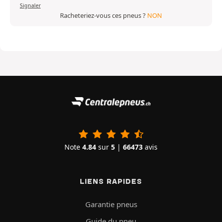
Signaler
Racheteriez-vous ces pneus ?
NON
Note
4.84
sur
5
|
66473
avis
LIENS RAPIDES
Garantie pneus
Guide du pneu