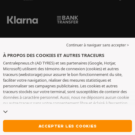
Continuer à naviguer sans accepter >
À PROPOS DES COOKIES ET AUTRES TRACEURS
Centralepneus.ch (AD TYRES) et ses partenaires (Google, Hotjar,
Microsoft) utilisent des témoins de connexion (cookies) et autres
traceurs (webstorage) pour assurer le bon fonctionnement du site,
faciliter votre navigation, réaliser des mesures statistiques et
personnaliser ses campagnes publicitaires. Les cookies et autres
traceurs stockés sur votre terminal, sont susceptibles de contenir des
données à caractère personnel. Aussi, nous ne déposons aucun cookie
ou autre traceur sans votre consentement libre et éclairé à l’exception
de ceux indispensables pour le fonctionnement du site. Nous
conservons votre choix pendant 6 mois. Vous pouvez retirer votre
consentement à tout moment en vous rendant sur la
page cookies et
autres traceurs
. Vous pouvez choisir de continuer à naviguer sans
ACCEPTER LES COOKIES
accepter le dépôt de cookies ou autres traceurs. Le refus ne fait pas