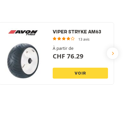
VIPER STRYKE AM63
13 avis
À partir de
CHF
76.29
VOIR