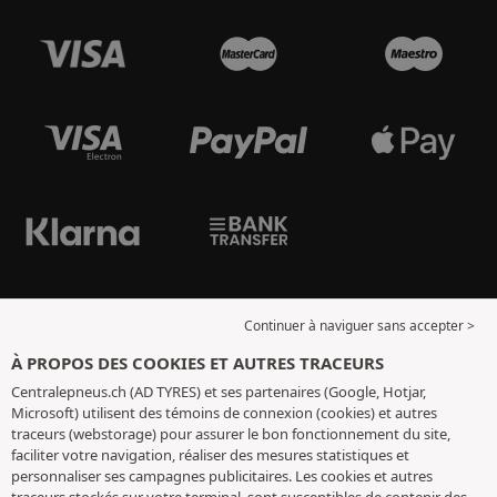
Continuer à naviguer sans accepter >
À PROPOS DES COOKIES ET AUTRES TRACEURS
Centralepneus.ch (AD TYRES) et ses partenaires (Google, Hotjar,
Microsoft) utilisent des témoins de connexion (cookies) et autres
traceurs (webstorage) pour assurer le bon fonctionnement du site,
faciliter votre navigation, réaliser des mesures statistiques et
personnaliser ses campagnes publicitaires. Les cookies et autres