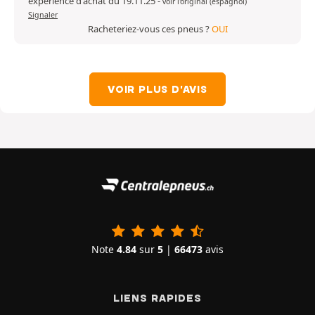
expérience d'achat du 19.11.25
-
voir l'original (espagnol)
Signaler
Racheteriez-vous ces pneus ?
OUI
VOIR PLUS D'AVIS
Note
4.84
sur
5
|
66473
avis
LIENS RAPIDES