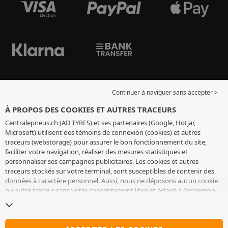
Continuer à naviguer sans accepter >
À PROPOS DES COOKIES ET AUTRES TRACEURS
Centralepneus.ch (AD TYRES) et ses partenaires (Google, Hotjar,
Microsoft) utilisent des témoins de connexion (cookies) et autres
traceurs (webstorage) pour assurer le bon fonctionnement du site,
faciliter votre navigation, réaliser des mesures statistiques et
personnaliser ses campagnes publicitaires. Les cookies et autres
traceurs stockés sur votre terminal, sont susceptibles de contenir des
données à caractère personnel. Aussi, nous ne déposons aucun cookie
ou autre traceur sans votre consentement libre et éclairé à l’exception
de ceux indispensables pour le fonctionnement du site. Nous
conservons votre choix pendant 6 mois. Vous pouvez retirer votre
consentement à tout moment en vous rendant sur la
page cookies et