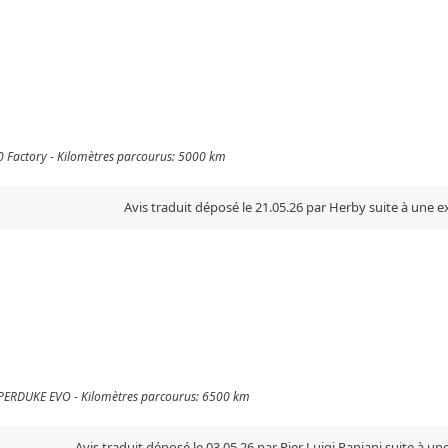
100 Factory - Kilomètres parcourus: 5000 km
Avis traduit déposé le 21.05.26 par Herby suite à une 
SUPERDUKE EVO - Kilomètres parcourus: 6500 km
Avis traduit déposé le 03.05.26 par Pier Luigi Papiani suite à u