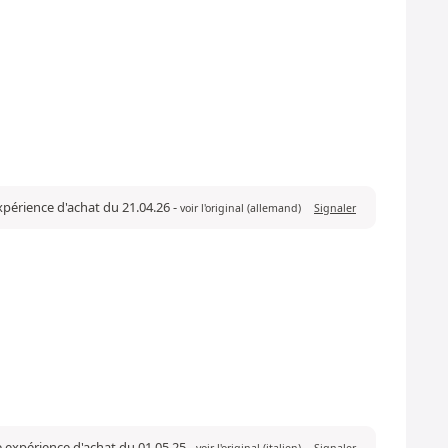
expérience d'achat du 21.04.26
-
voir l'original (allemand)
Signaler
ne expérience d'achat du 01.05.25
-
voir l'original (italien)
Signaler