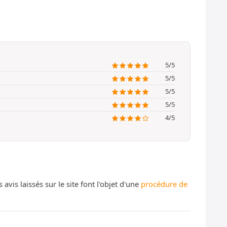
5/5
5/5
5/5
5/5
4/5
s laissés sur le site font l'objet d'une
procédure de