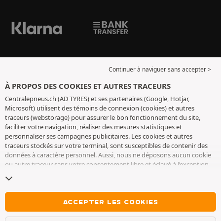
Continuer à naviguer sans accepter >
À PROPOS DES COOKIES ET AUTRES TRACEURS
Centralepneus.ch (AD TYRES) et ses partenaires (Google, Hotjar,
Microsoft) utilisent des témoins de connexion (cookies) et autres
traceurs (webstorage) pour assurer le bon fonctionnement du site,
faciliter votre navigation, réaliser des mesures statistiques et
personnaliser ses campagnes publicitaires. Les cookies et autres
traceurs stockés sur votre terminal, sont susceptibles de contenir des
données à caractère personnel. Aussi, nous ne déposons aucun cookie
ou autre traceur sans votre consentement libre et éclairé à l’exception
de ceux indispensables pour le fonctionnement du site. Nous
conservons votre choix pendant 6 mois. Vous pouvez retirer votre
consentement à tout moment en vous rendant sur la
page cookies et
autres traceurs
. Vous pouvez choisir de continuer à naviguer sans
ACCEPTER LES COOKIES
accepter le dépôt de cookies ou autres traceurs. Le refus ne fait pas
obstacle à l’accès aux services AD TYRES. Pour plus d’informations, nous