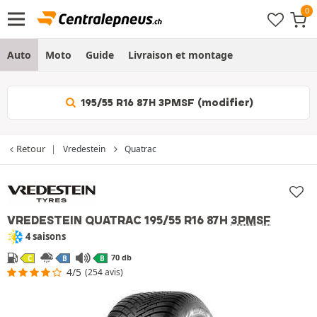
Auto
Moto
Guide
Livraison et montage
195/55 R16 87H 3PMSF (modifier)
Retour
Vredestein
Quatrac
VREDESTEIN QUATRAC
195/55 R16 87H
3PMSF
4 saisons
70 db
C
B
B
4/5
(254 avis)