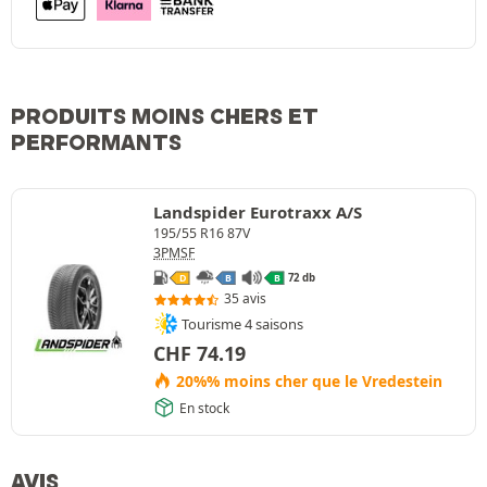
PRODUITS MOINS CHERS ET
PERFORMANTS
Landspider Eurotraxx A/S
195/55 R16 87V
3PMSF
72 db
D
B
B
35 avis
Tourisme 4 saisons
CHF
74.19
20%% moins cher que le Vredestein
En stock
AVIS