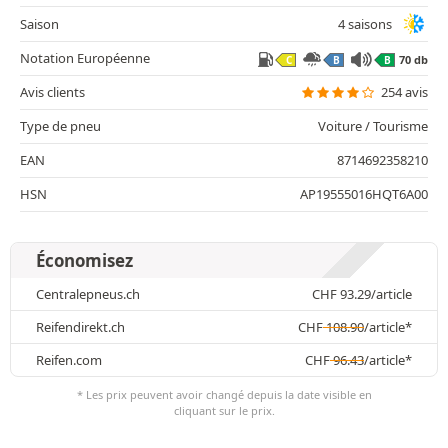
Saison
4 saisons
Notation Européenne
70 db
C
B
B
Avis clients
254 avis
Type de pneu
Voiture / Tourisme
EAN
8714692358210
HSN
AP19555016HQT6A00
Économisez
Centralepneus.ch
CHF
93.29
/article
Reifendirekt.ch
CHF
108.90
/article*
Reifen.com
CHF
96.43
/article*
* Les prix peuvent avoir changé depuis la date visible en
cliquant sur le prix.