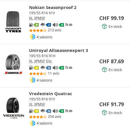
Nokian Seasonproof 2
195/55 R16 91V
CHF
99.19
XL
3PMSF
70 db
B
A
B
En stock
213 avis
4 saisons
Uniroyal Allseasonexpert 3
195/55 R16 91H
CHF
87.69
XL
3PMSF
EVc
72 db
C
B
B
En stock
11 avis
4 saisons
Vredestein Quatrac
195/55 R16 91V
CHF
91.79
XL
3PMSF
70 db
C
B
B
En stock
254 avis
4 saisons