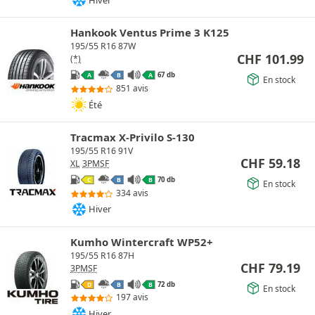
Hankook Ventus Prime 3 K125
195/55 R16 87W
CHF
101.99
(*)
67 db
A
B
A
En stock
851 avis
Été
Tracmax X-Privilo S-130
195/55 R16 91V
CHF
59.18
XL
3PMSF
70 db
C
B
B
En stock
334 avis
Hiver
Kumho Wintercraft WP52+
195/55 R16 87H
CHF
79.19
3PMSF
72 db
D
B
B
En stock
197 avis
Hiver