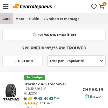
Auto
Moto
Guide
Livraison et montage
195/55 R16 (modifier)
220 PNEUS 195/55 R16 TROUVÉS
FILTRES
Top budget
Tracmax A/S Trac Saver
CHF
58.19
195/55 R16 91V
XL
3PMSF
En stock
72 db
C
C
B
1330 avis