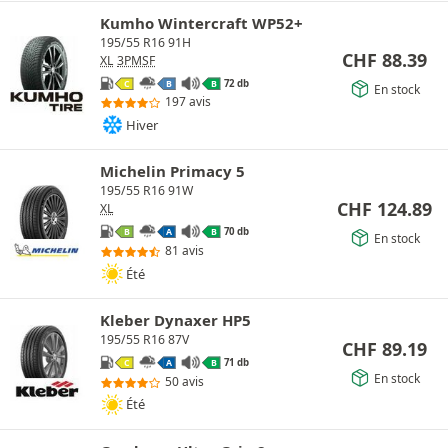
Kumho Wintercraft WP52+
195/55 R16 91H
CHF
88.39
XL
3PMSF
72 db
C
B
B
En stock
197 avis
Hiver
Michelin Primacy 5
195/55 R16 91W
CHF
124.89
XL
70 db
B
A
B
En stock
81 avis
Été
Kleber Dynaxer HP5
195/55 R16 87V
CHF
89.19
71 db
C
A
B
En stock
50 avis
Été