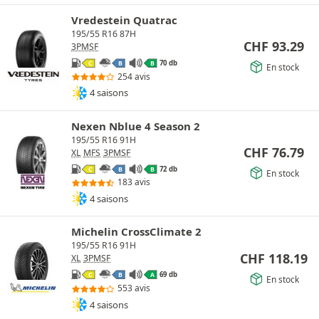
Vredestein Quatrac
195/55 R16 87H
CHF
93.29
3PMSF
70 db
C
B
B
En stock
254 avis
4 saisons
Nexen Nblue 4 Season 2
195/55 R16 91H
CHF
76.79
XL
MFS
3PMSF
72 db
C
B
B
En stock
183 avis
4 saisons
Michelin CrossClimate 2
195/55 R16 91H
CHF
118.19
XL
3PMSF
69 db
C
B
A
En stock
553 avis
4 saisons