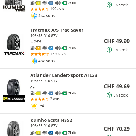
72 db
C
B
B
En stock
109 avis
4 saisons
Tracmax A/S Trac Saver
195/55 R16 87V
CHF
49.99
3PMSF
72 db
D
C
B
En stock
1330 avis
4 saisons
Atlander Landerxsport ATL33
195/55 R16 91V
CHF
49.69
XL
71 db
C
B
B
En stock
2 avis
Été
Kumho Ecsta HS52
195/55 R16 87V
CHF
70.29
71 db
C
A
B