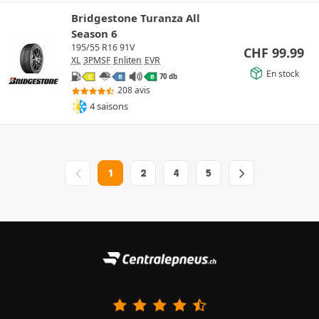
Bridgestone Turanza All
Season 6
195/55 R16 91V
CHF
99.99
XL
3PMSF
Enliten
EVR
En stock
70 db
C
B
B
208 avis
4 saisons
1
2
4
5