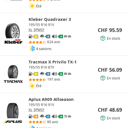
Été
Kleber Quadraxer 3
195/55 R16 91V
CHF
95.59
XL
3PMSF
69 db
C
B
A
En stock
624 avis
4 saisons
Tracmax X Privilo TX-1
195/55 R16 87V
CHF
56.09
69 db
C
B
B
En stock
197 avis
Été
Aplus A909 Allseason
195/55 R16 91V
CHF
48.69
XL
3PMSF
72 db
D
C
B
En stock
80 avis