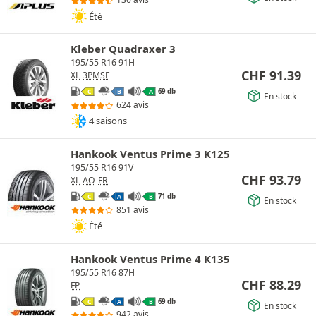
Été
Kleber Quadraxer 3
195/55 R16 91H
CHF
91.39
XL
3PMSF
69 db
C
B
A
En stock
624 avis
4 saisons
Hankook Ventus Prime 3 K125
195/55 R16 91V
CHF
93.79
XL
AO
FR
71 db
C
A
B
En stock
851 avis
Été
Hankook Ventus Prime 4 K135
195/55 R16 87H
CHF
88.29
FP
69 db
C
A
B
En stock
942 avis