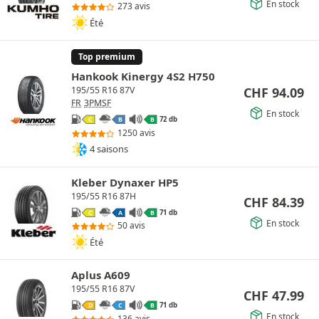
En stock
273 avis
Été
Top premium
Hankook Kinergy 4S2 H750
CHF
94.09
195/55 R16 87V
FR
3PMSF
En stock
72 db
C
B
B
1250 avis
4 saisons
Kleber Dynaxer HP5
195/55 R16 87H
CHF
84.39
71 db
C
A
B
En stock
50 avis
Été
Aplus A609
195/55 R16 87V
CHF
47.99
71 db
D
C
B
En stock
136 avis