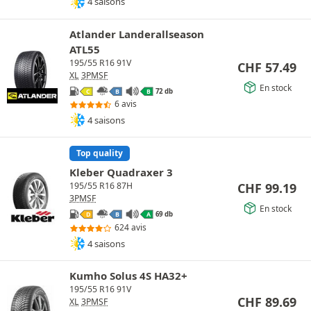
4 saisons
Atlander Landerallseason
ATL55
195/55 R16 91V
CHF
57.49
XL
3PMSF
En stock
72 db
C
B
B
6 avis
4 saisons
Top quality
Kleber Quadraxer 3
CHF
99.19
195/55 R16 87H
3PMSF
En stock
69 db
D
B
A
624 avis
4 saisons
Kumho Solus 4S HA32+
195/55 R16 91V
CHF
89.69
XL
3PMSF