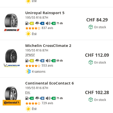
Été
Uniroyal Rainsport 5
195/55 R16 87H
CHF
84.29
71 db
C
A
B
En stock
837 avis
Été
Michelin CrossClimate 2
195/55 R16 87H
CHF
112.09
3PMSF
69 db
C
B
A
En stock
553 avis
4 saisons
Continental EcoContact 6
195/55 R16 87H
CHF
102.28
EVc
71 db
A
B
B
En stock
729 avis
Été