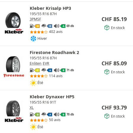
Kleber Krisalp HP3
195/55 R16 87H
CHF
85.19
3PMSF
69 db
D
B
A
En stock
402 avis
Hiver
Firestone Roadhawk 2
195/55 R16 87H
CHF
85.09
Enliten
EVR
71 db
C
A
B
En stock
114 avis
Été
Kleber Dynaxer HP5
195/55 R16 91T
CHF
93.79
XL
70 db
B
A
B
En stock
50 avis
Été