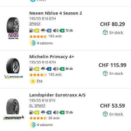
Nexen Nblue 4 Season 2
195/55 R16 87H
CHF
80.29
3PMSF
72 db
C
B
B
En stock
183 avis
4 saisons
Michelin Primacy 4+
195/55 R16 87H
CHF
115.99
69 db
C
A
B
En stock
145 avis
Été
Landspider Eurotraxx A/S
195/55 R16 91V
CHF
53.59
XL
3PMSF
72 db
C
B
B
En stock
36 avis
4 saisons