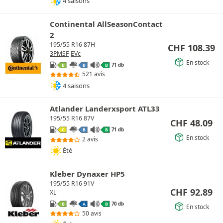
4 saisons
Continental AllSeasonContact
2
195/55 R16 87H
CHF
108.39
3PMSF
EVc
En stock
71 db
B
B
B
521 avis
4 saisons
Atlander Landerxsport ATL33
195/55 R16 87V
CHF
48.09
71 db
C
B
B
En stock
2 avis
Été
Kleber Dynaxer HP5
195/55 R16 91V
CHF
92.89
XL
70 db
B
A
B
En stock
50 avis