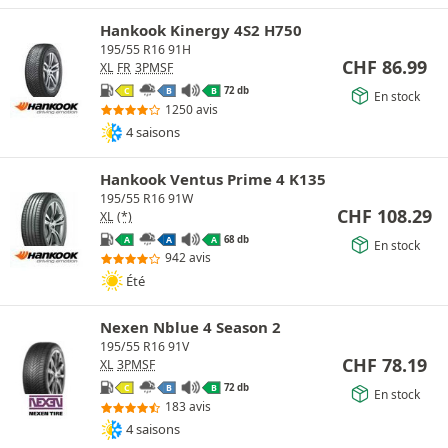
Hankook Kinergy 4S2 H750
195/55 R16 91H
CHF
86.99
XL
FR
3PMSF
72 db
C
B
B
En stock
1250 avis
4 saisons
Hankook Ventus Prime 4 K135
195/55 R16 91W
CHF
108.29
XL
(*)
68 db
A
A
A
En stock
942 avis
Été
Nexen Nblue 4 Season 2
195/55 R16 91V
CHF
78.19
XL
3PMSF
72 db
C
B
B
En stock
183 avis
4 saisons