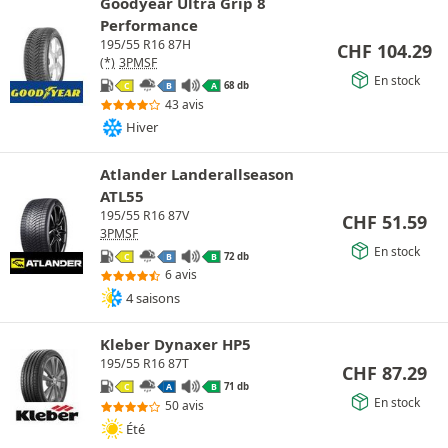
Goodyear Ultra Grip 8
Performance
195/55 R16 87H
CHF
104.29
(*)
3PMSF
En stock
68 db
C
B
A
43 avis
Hiver
Atlander Landerallseason
ATL55
195/55 R16 87V
CHF
51.59
3PMSF
En stock
72 db
C
B
B
6 avis
4 saisons
Kleber Dynaxer HP5
195/55 R16 87T
CHF
87.29
71 db
C
A
B
En stock
50 avis
Été