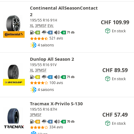
Continental AllSeasonContact
2
195/55 R16 91H
CHF
109.99
XL
3PMSF
EVc
En stock
71 db
B
B
B
521 avis
4 saisons
Dunlop All Season 2
195/55 R16 91V
CHF
89.59
XL
3PMSF
71 db
C
C
B
En stock
100 avis
4 saisons
Tracmax X-Privilo S-130
195/55 R16 87H
CHF
57.49
3PMSF
70 db
D
B
B
En stock
334 avis
Hiver