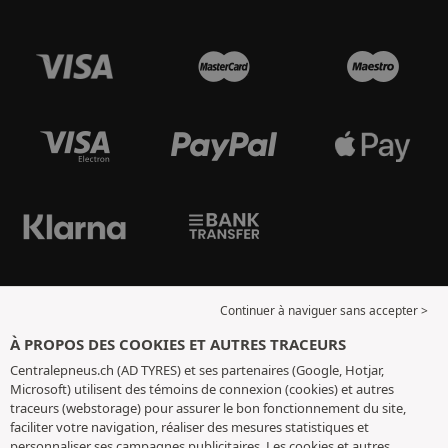
Continuer à naviguer sans accepter >
À PROPOS DES COOKIES ET AUTRES TRACEURS
Centralepneus.ch (AD TYRES) et ses partenaires (Google, Hotjar,
Microsoft) utilisent des témoins de connexion (cookies) et autres
traceurs (webstorage) pour assurer le bon fonctionnement du site,
faciliter votre navigation, réaliser des mesures statistiques et
personnaliser ses campagnes publicitaires. Les cookies et autres