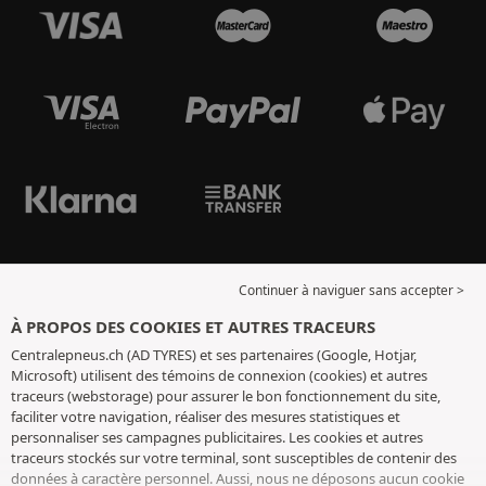
Continuer à naviguer sans accepter >
À PROPOS DES COOKIES ET AUTRES TRACEURS
Centralepneus.ch (AD TYRES) et ses partenaires (Google, Hotjar,
Microsoft) utilisent des témoins de connexion (cookies) et autres
traceurs (webstorage) pour assurer le bon fonctionnement du site,
faciliter votre navigation, réaliser des mesures statistiques et
personnaliser ses campagnes publicitaires. Les cookies et autres
traceurs stockés sur votre terminal, sont susceptibles de contenir des
données à caractère personnel. Aussi, nous ne déposons aucun cookie