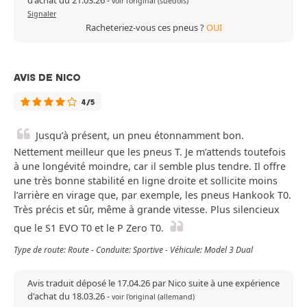
d'achat du 21.03.26
-
voir l'original (suédois)
Signaler
Racheteriez-vous ces pneus ?
OUI
AVIS DE NICO
4/5
Jusqu’à présent, un pneu étonnamment bon.
Nettement meilleur que les pneus T. Je m’attends toutefois
à une longévité moindre, car il semble plus tendre. Il offre
une très bonne stabilité en ligne droite et sollicite moins
l’arrière en virage que, par exemple, les pneus Hankook T0.
Très précis et sûr, même à grande vitesse. Plus silencieux
que le S1 EVO T0 et le P Zero T0.
Type de route: Route - Conduite: Sportive - Véhicule: Model 3 Dual
Avis traduit déposé le 17.04.26 par Nico suite à une expérience
d'achat du 18.03.26
-
voir l'original (allemand)