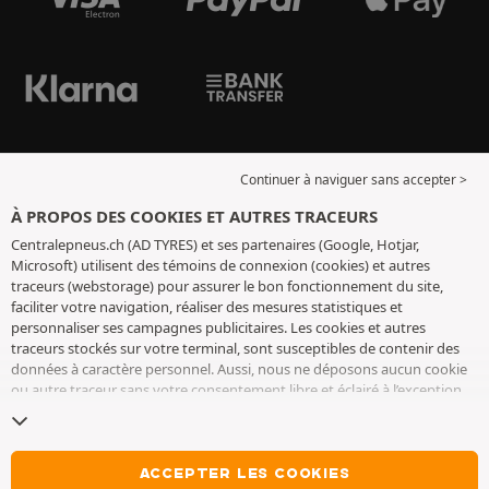
Continuer à naviguer sans accepter >
À PROPOS DES COOKIES ET AUTRES TRACEURS
Centralepneus.ch (AD TYRES) et ses partenaires (Google, Hotjar,
Microsoft) utilisent des témoins de connexion (cookies) et autres
traceurs (webstorage) pour assurer le bon fonctionnement du site,
faciliter votre navigation, réaliser des mesures statistiques et
personnaliser ses campagnes publicitaires. Les cookies et autres
traceurs stockés sur votre terminal, sont susceptibles de contenir des
données à caractère personnel. Aussi, nous ne déposons aucun cookie
ou autre traceur sans votre consentement libre et éclairé à l’exception
de ceux indispensables pour le fonctionnement du site. Nous
conservons votre choix pendant 6 mois. Vous pouvez retirer votre
consentement à tout moment en vous rendant sur la
page cookies et
autres traceurs
. Vous pouvez choisir de continuer à naviguer sans
ACCEPTER LES COOKIES