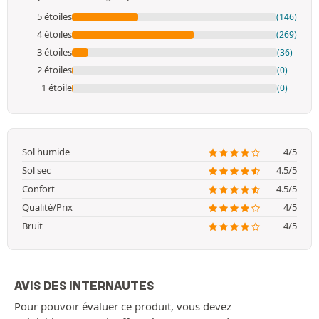
5 étoiles
(146)
4 étoiles
(269)
3 étoiles
(36)
2 étoiles
(0)
1 étoile
(0)
Sol humide
4/5
Sol sec
4.5/5
Confort
4.5/5
Qualité/Prix
4/5
Bruit
4/5
AVIS DES INTERNAUTES
Pour pouvoir évaluer ce produit, vous devez