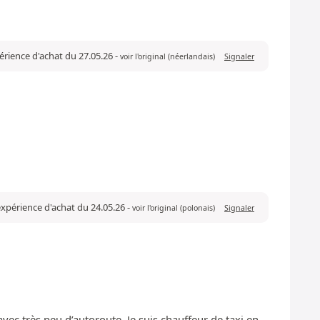
périence d'achat du 27.05.26
-
voir l'original (néerlandais)
Signaler
 expérience d'achat du 24.05.26
-
voir l'original (polonais)
Signaler
ec très peu d’autoroute. Je suis chauffeur de taxi en