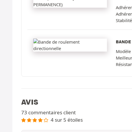
Adhéren
Adhéren
Stabilit
BANDE
Modèle à
Meilleu
Résista
AVIS
73 commentaires client
4 sur 5 étoiles