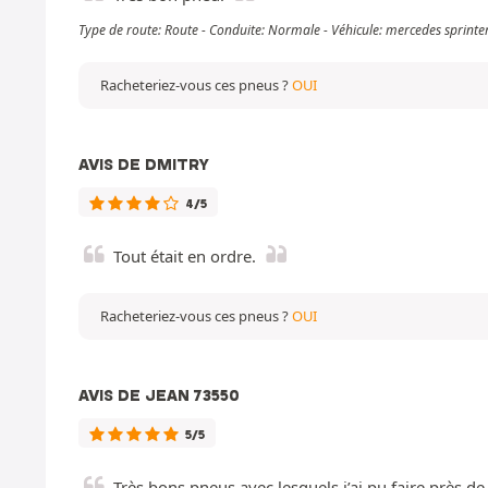
Type de route: Route - Conduite: Normale - Véhicule: mercedes sprint
Racheteriez-vous ces pneus ?
OUI
AVIS DE DMITRY
4/5
Tout était en ordre.
Racheteriez-vous ces pneus ?
OUI
AVIS DE JEAN 73550
5/5
Très bons pneus avec lesquels j’ai pu faire près 