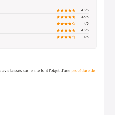
4.5/5
4.5/5
4/5
4.5/5
4/5
s laissés sur le site font l'objet d'une
procédure de