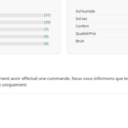
Sol humide
(31)
Sol sec
(35)
Confort
(7)
Qualité/Prix
(0)
Bruit
(0)
ment avoir effectué une commande. Nous vous informons que les avi
ue uniquement.