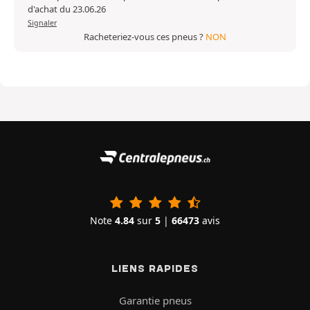
d'achat du 23.06.26
Signaler
Racheteriez-vous ces pneus ?
NON
Note
4.84
sur
5
|
66473
avis
LIENS RAPIDES
Garantie pneus