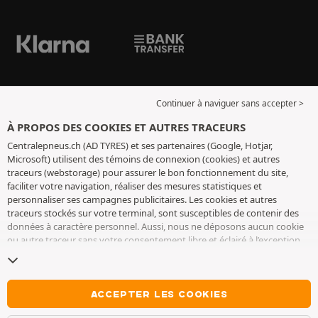
Continuer à naviguer sans accepter >
À PROPOS DES COOKIES ET AUTRES TRACEURS
Centralepneus.ch (AD TYRES) et ses partenaires (Google, Hotjar,
Microsoft) utilisent des témoins de connexion (cookies) et autres
traceurs (webstorage) pour assurer le bon fonctionnement du site,
faciliter votre navigation, réaliser des mesures statistiques et
personnaliser ses campagnes publicitaires. Les cookies et autres
traceurs stockés sur votre terminal, sont susceptibles de contenir des
données à caractère personnel. Aussi, nous ne déposons aucun cookie
ou autre traceur sans votre consentement libre et éclairé à l’exception
de ceux indispensables pour le fonctionnement du site. Nous
conservons votre choix pendant 6 mois. Vous pouvez retirer votre
consentement à tout moment en vous rendant sur la
page cookies et
autres traceurs
. Vous pouvez choisir de continuer à naviguer sans
ACCEPTER LES COOKIES
accepter le dépôt de cookies ou autres traceurs. Le refus ne fait pas