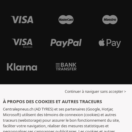
Continuer à naviguer sans accepter >
À PROPOS DES COOKIES ET AUTRES TRACEURS
Centralepneus.ch (AD TYRES) et ses partenaires (Google, Hotjar,
Microsoft) utilisent des témoins de connexion (cookies) et autres
traceurs (webstorage) pour assurer le bon fonctionnement du site,
faciliter votre navigation, réaliser des mesures statistiques et
personnaliser ses campagnes publicitaires. Les cookies et autres