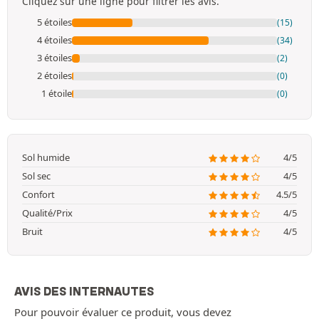
Cliquez sur une ligne pour filtrer les avis.
5 étoiles
(15)
4 étoiles
(34)
3 étoiles
(2)
2 étoiles
(0)
1 étoile
(0)
Sol humide
4/5
Sol sec
4/5
Confort
4.5/5
Qualité/Prix
4/5
Bruit
4/5
AVIS DES INTERNAUTES
Pour pouvoir évaluer ce produit, vous devez