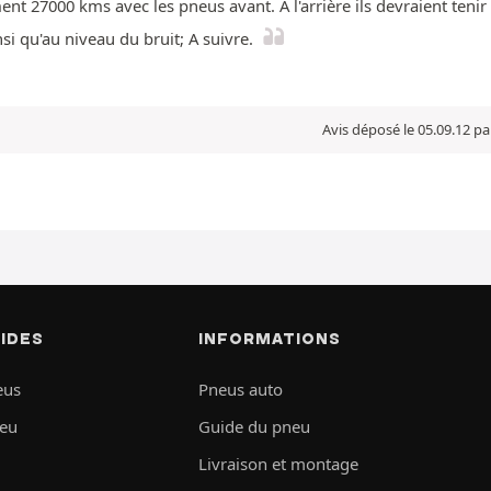
t 27000 kms avec les pneus avant. A l'arrière ils devraient tenir 
si qu'au niveau du bruit; A suivre.
Avis déposé le 05.09.12 p
PIDES
INFORMATIONS
eus
Pneus auto
neu
Guide du pneu
Livraison et montage