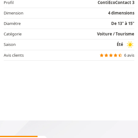
Profil
ContiEcoContact 3
Dimension
4 dimensions
Diamètre
De 13" à 15"
Catégorie
Voiture / Tourisme
Saison
Été
Avis clients
6 avis