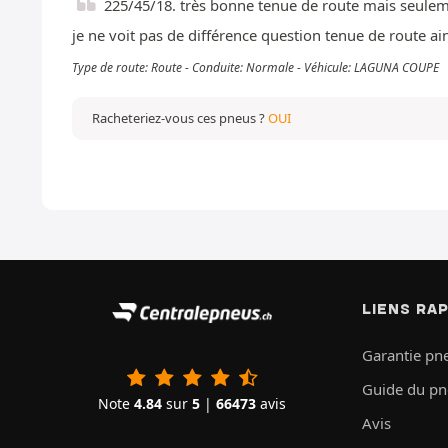
225/45/18. très bonne tenue de route mais seulemen
je ne voit pas de différence question tenue de route ain
Type de route: Route - Conduite: Normale - Véhicule: LAGUNA COUPE
Racheteriez-vous ces pneus ?
OUI
LIENS RA
Garantie pn
Guide du p
Note
4.84
sur
5
|
66473
avis
Avis