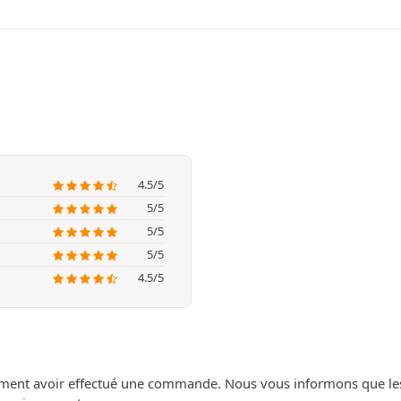
4.5/5
5/5
5/5
5/5
4.5/5
ment avoir effectué une commande. Nous vous informons que les avi