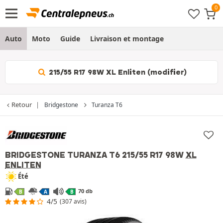
Auto
Moto
Guide
Livraison et montage
215/55 R17 98W XL Enliten (modifier)
Retour
Bridgestone
Turanza T6
BRIDGESTONE TURANZA T6
215/55 R17 98W
XL
ENLITEN
Été
70 db
B
A
B
4/5
(307 avis)