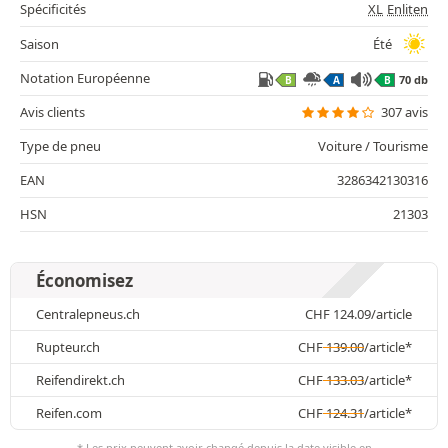
Spécificités
XL
Enliten
Saison
Été
Notation Européenne
70 db
B
A
B
Avis clients
307 avis
Type de pneu
Voiture / Tourisme
EAN
3286342130316
HSN
21303
Économisez
Centralepneus.ch
CHF
124.09
/article
Rupteur.ch
CHF
139.00
/article*
Reifendirekt.ch
CHF
133.03
/article*
Reifen.com
CHF
124.31
/article*
* Les prix peuvent avoir changé depuis la date visible en