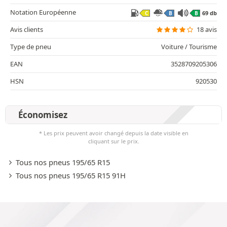
Notation Européenne
69 db
C
B
B
Avis clients
18 avis
Type de pneu
Voiture / Tourisme
EAN
3528709205306
HSN
920530
Économisez
* Les prix peuvent avoir changé depuis la date visible en
cliquant sur le prix.
Tous nos pneus 195/65 R15
Tous nos pneus 195/65 R15 91H