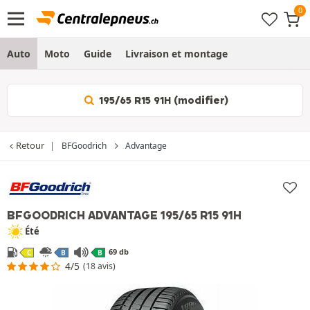
Auto
Moto
Guide
Livraison et montage
195/65 R15 91H (modifier)
Retour
BFGoodrich
Advantage
BFGOODRICH ADVANTAGE
195/65 R15 91H
Été
69 db
C
B
B
4/5
(18 avis)