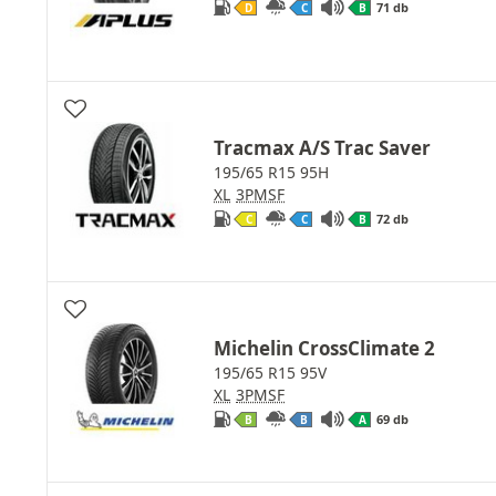
71 db
D
C
B
Tracmax A/S Trac Saver
195/65 R15 95H
XL
3PMSF
72 db
C
C
B
Michelin CrossClimate 2
195/65 R15 95V
XL
3PMSF
69 db
B
B
A