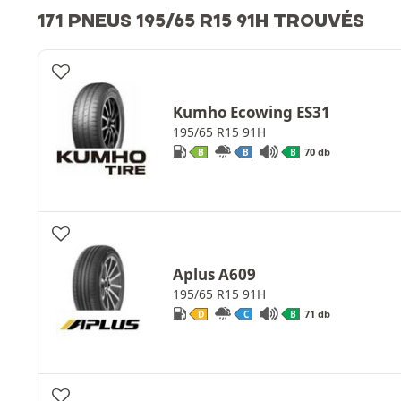
171 PNEUS 195/65 R15 91H TROUVÉS
Kumho Ecowing ES31
195/65 R15 91H
70 db
B
B
B
Aplus A609
195/65 R15 91H
71 db
D
C
B