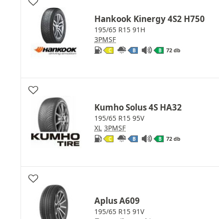
Hankook Kinergy 4S2 H750
195/65 R15 91H
3PMSF
72 db
C
B
B
Kumho Solus 4S HA32
195/65 R15 95V
XL
3PMSF
72 db
C
B
B
Aplus A609
195/65 R15 91V