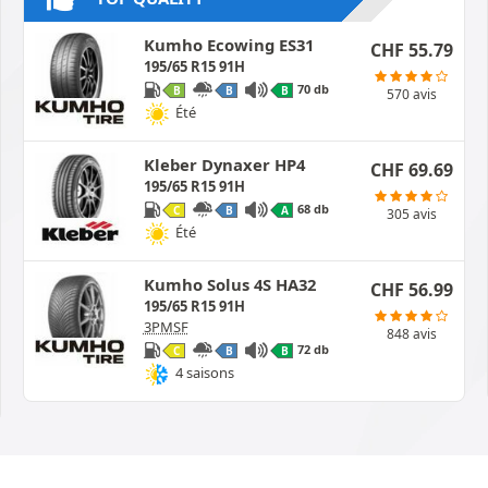
Kumho Ecowing ES31
CHF
55.79
195/65 R15 91H
70 db
B
B
B
570 avis
Été
Kleber Dynaxer HP4
CHF
69.69
195/65 R15 91H
68 db
C
B
A
305 avis
Été
Kumho Solus 4S HA32
CHF
56.99
195/65 R15 91H
3PMSF
848 avis
72 db
C
B
B
4 saisons