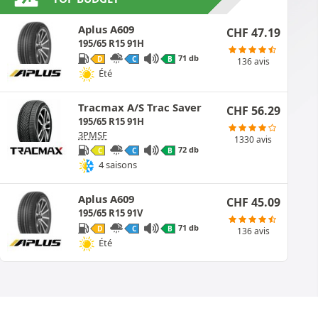
Aplus A609
CHF
47.19
195/65 R15 91H
71 db
D
C
B
136 avis
Été
Tracmax A/S Trac Saver
CHF
56.29
195/65 R15 91H
3PMSF
1330 avis
72 db
C
C
B
4 saisons
Aplus A609
CHF
45.09
195/65 R15 91V
71 db
D
C
B
136 avis
Été