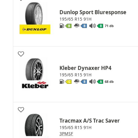
Dunlop Sport Bluresponse
195/65 R15 91H
71 db
B
B
B
Kleber Dynaxer HP4
195/65 R15 91H
68 db
C
B
A
Tracmax A/S Trac Saver
195/65 R15 91H
3PMSF