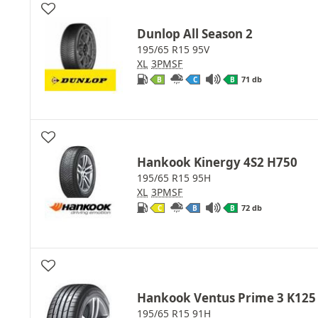
Dunlop All Season 2
195/65 R15 95V
XL
3PMSF
71 db
B
C
B
Hankook Kinergy 4S2 H750
195/65 R15 95H
XL
3PMSF
72 db
C
B
B
Hankook Ventus Prime 3 K125
195/65 R15 91H