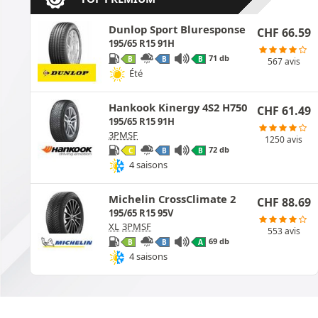
Dunlop Sport Bluresponse
CHF
66.59
195/65 R15 91H
71 db
B
B
B
567 avis
Été
Hankook Kinergy 4S2 H750
CHF
61.49
195/65 R15 91H
3PMSF
1250 avis
72 db
C
B
B
4 saisons
Michelin CrossClimate 2
CHF
88.69
195/65 R15 95V
XL
3PMSF
553 avis
69 db
B
B
A
4 saisons