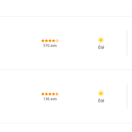
570 avis
Été
136 avis
Été