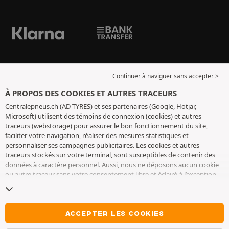
Continuer à naviguer sans accepter >
À PROPOS DES COOKIES ET AUTRES TRACEURS
Centralepneus.ch (AD TYRES) et ses partenaires (Google, Hotjar,
Microsoft) utilisent des témoins de connexion (cookies) et autres
traceurs (webstorage) pour assurer le bon fonctionnement du site,
faciliter votre navigation, réaliser des mesures statistiques et
personnaliser ses campagnes publicitaires. Les cookies et autres
traceurs stockés sur votre terminal, sont susceptibles de contenir des
données à caractère personnel. Aussi, nous ne déposons aucun cookie
ou autre traceur sans votre consentement libre et éclairé à l’exception
de ceux indispensables pour le fonctionnement du site. Nous
conservons votre choix pendant 6 mois. Vous pouvez retirer votre
consentement à tout moment en vous rendant sur la
page cookies et
autres traceurs
. Vous pouvez choisir de continuer à naviguer sans
ACCEPTER LES COOKIES
accepter le dépôt de cookies ou autres traceurs. Le refus ne fait pas