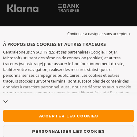
Continuer à naviguer sans accepter >
À PROPOS DES COOKIES ET AUTRES TRACEURS
Centralepneus.ch (AD TYRES) et ses partenaires (Google, Hotjar,
Microsoft) utilisent des témoins de connexion (cookies) et autres
traceurs (webstorage) pour assurer le bon fonctionnement du site,
faciliter votre navigation, réaliser des mesures statistiques et
personnaliser ses campagnes publicitaires. Les cookies et autres
traceurs stockés sur votre terminal, sont susceptibles de contenir des
données à caractère personnel. Aussi, nous ne déposons aucun cookie
ou autre traceur sans votre consentement libre et éclairé à l’exception
de ceux indispensables pour le fonctionnement du site. Nous
conservons votre choix pendant 6 mois. Vous pouvez retirer votre
consentement à tout moment en vous rendant sur la
page cookies et
autres traceurs
. Vous pouvez choisir de continuer à naviguer sans
ACCEPTER LES COOKIES
accepter le dépôt de cookies ou autres traceurs. Le refus ne fait pas
obstacle à l’accès aux services AD TYRES. Pour plus d’informations, nous
PERSONNALISER LES COOKIES
vous invitons à consulter
la page cookies et autres traceurs
.