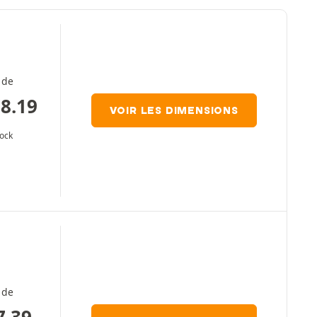
 de
8.19
VOIR LES DIMENSIONS
tock
 de
7.39