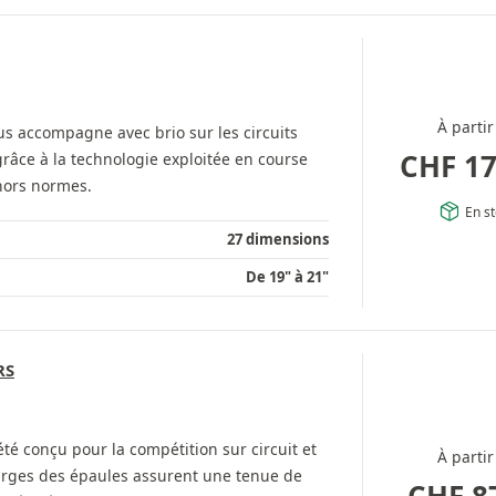
À partir
us accompagne avec brio sur les circuits
CHF
17
râce à la technologie exploitée en course
hors normes.
En s
27 dimensions
De 19" à 21"
RS
 conçu pour la compétition sur circuit et
À partir
-larges des épaules assurent une tenue de
CHF
8