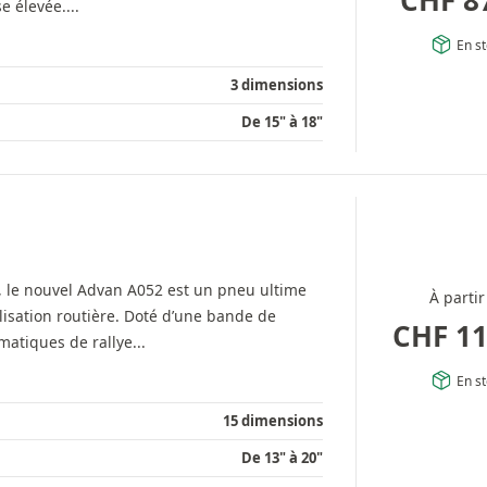
 élevée....
En s
3 dimensions
De 15" à 18"
le nouvel Advan A052 est un pneu ultime
À partir
isation routière. Doté d’une bande de
CHF
11
atiques de rallye...
En s
15 dimensions
De 13" à 20"