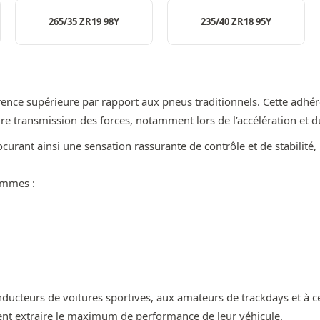
265/35 ZR19 98Y
235/40 ZR18 95Y
érence supérieure par rapport aux pneus traditionnels. Cette adhé
ure transmission des forces, notamment lors de l’accélération et d
curant ainsi une sensation rassurante de contrôle et de stabilité
ommes :
ucteurs de voitures sportives, aux amateurs de trackdays et à ceu
nt extraire le maximum de performance de leur véhicule.