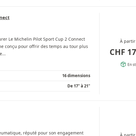
nnect
rer Le Michelin Pilot Sport Cup 2 Connect
À partir
e conçu pour offrir des temps au tour plus
CHF
17
e...
En s
16 dimensions
De 17" à 21"
neumatique, réputé pour son engagement
À partir