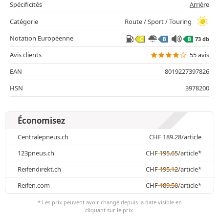
Spécificités
Arrière
Catégorie
Route / Sport / Touring
Notation Européenne
73 db
C
B
B
Avis clients
55 avis
EAN
8019227397826
HSN
3978200
Économisez
Centralepneus.ch
CHF
189.28
/article
123pneus.ch
CHF
195.65
/article*
Reifendirekt.ch
CHF
195.12
/article*
Reifen.com
CHF
189.50
/article*
* Les prix peuvent avoir changé depuis la date visible en
cliquant sur le prix.