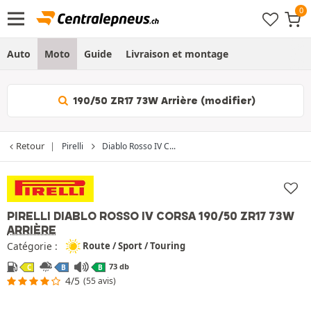
Auto
Moto
Guide
Livraison et montage
190/50 ZR17 73W Arrière (modifier)
Retour
Pirelli
Diablo Rosso IV C...
PIRELLI DIABLO ROSSO IV CORSA
190/50 ZR17 73W
ARRIÈRE
Catégorie :
Route / Sport / Touring
73 db
C
B
B
4/5
(55 avis)