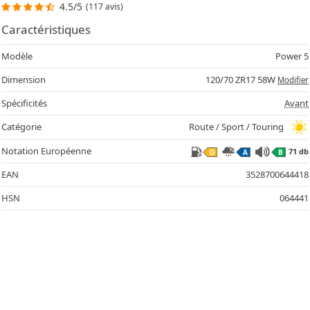
4.5/5
(117 avis)
Caractéristiques
Modèle
Power 5
Dimension
120/70 ZR17 58W
Modifier
Spécificités
Avant
71
Catégorie
Route / Sport / Touring
Notation Européenne
71 db
D
A
B
EAN
3528700644418
HSN
064441