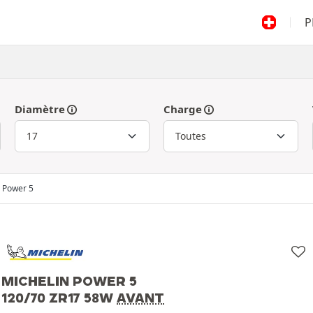
P
Diamètre
Charge
Power 5
MICHELIN POWER 5
120/70 ZR17 58W
AVANT
Michelin
120/70 ZR17 58W