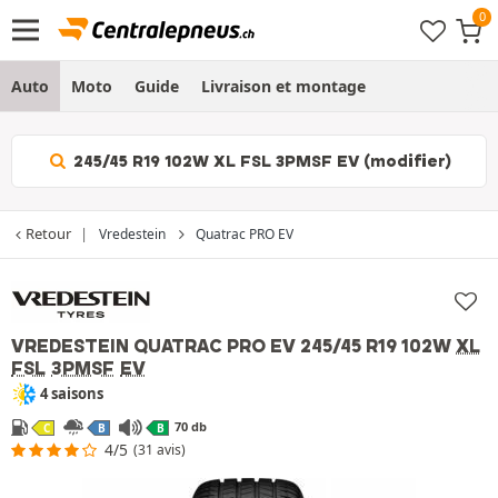
Auto
Moto
Guide
Livraison et montage
245/45 R19 102W XL FSL 3PMSF EV (modifier)
Retour
Vredestein
Quatrac PRO EV
VREDESTEIN QUATRAC PRO EV
245/45 R19 102W
XL
FSL
3PMSF
EV
4 saisons
70 db
C
B
B
4/5
(31 avis)