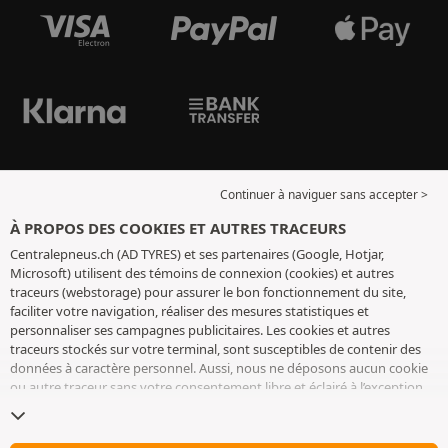
Continuer à naviguer sans accepter >
À PROPOS DES COOKIES ET AUTRES TRACEURS
Centralepneus.ch (AD TYRES) et ses partenaires (Google, Hotjar,
Microsoft) utilisent des témoins de connexion (cookies) et autres
traceurs (webstorage) pour assurer le bon fonctionnement du site,
faciliter votre navigation, réaliser des mesures statistiques et
personnaliser ses campagnes publicitaires. Les cookies et autres
traceurs stockés sur votre terminal, sont susceptibles de contenir des
données à caractère personnel. Aussi, nous ne déposons aucun cookie
ou autre traceur sans votre consentement libre et éclairé à l’exception
de ceux indispensables pour le fonctionnement du site. Nous
conservons votre choix pendant 6 mois. Vous pouvez retirer votre
consentement à tout moment en vous rendant sur la
page cookies et