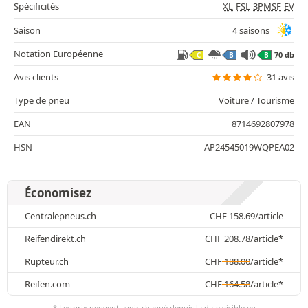
Spécificités
XL
FSL
3PMSF
EV
Saison
4 saisons
Notation Européenne
70 db
C
B
B
Avis clients
31 avis
Type de pneu
Voiture / Tourisme
EAN
8714692807978
HSN
AP24545019WQPEA02
Économisez
Centralepneus.ch
CHF
158.69
/article
Reifendirekt.ch
CHF
208.78
/article*
Rupteur.ch
CHF
188.00
/article*
Reifen.com
CHF
164.58
/article*
* Les prix peuvent avoir changé depuis la date visible en