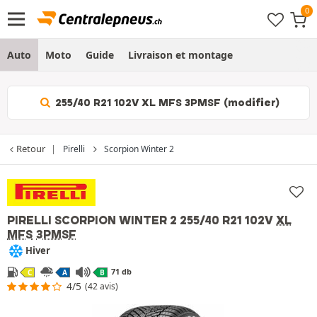
Auto
Moto
Guide
Livraison et montage
255/40 R21 102V XL MFS 3PMSF (modifier)
Retour
Pirelli
Scorpion Winter 2
PIRELLI SCORPION WINTER 2
255/40 R21 102V
XL
MFS
3PMSF
Hiver
71 db
C
A
B
4/5
(42 avis)