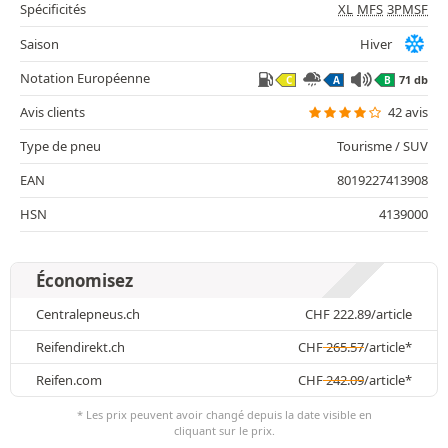
Spécificités
XL
MFS
3PMSF
Saison
Hiver
Notation Européenne
71 db
C
A
B
Avis clients
42 avis
Type de pneu
Tourisme / SUV
EAN
8019227413908
HSN
4139000
Économisez
Centralepneus.ch
CHF
222.89
/article
Reifendirekt.ch
CHF
265.57
/article*
Reifen.com
CHF
242.09
/article*
* Les prix peuvent avoir changé depuis la date visible en
cliquant sur le prix.