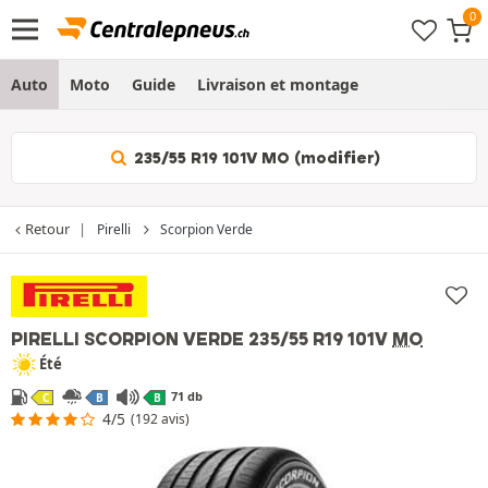
Auto
Moto
Guide
Livraison et montage
235/55 R19 101V MO (modifier)
Retour
Pirelli
Scorpion Verde
PIRELLI SCORPION VERDE
235/55 R19 101V
MO
Été
71 db
C
B
B
4/5
(192 avis)