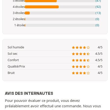
5 étoiles
(87)
4 étoiles
(92)
3 étoiles
(13)
2 étoiles
(0)
1 étoile
(0)
Sol humide
4/5
Sol sec
4.5/5
Confort
4.5/5
Qualité/Prix
4/5
Bruit
4/5
AVIS DES INTERNAUTES
Pour pouvoir évaluer ce produit, vous devez
préalablement avoir effectué une commande. Nous vous