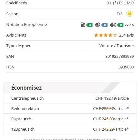
Spécificités
XL
(*)
FSL
MO
Saison
Été
Notation Européenne
72 db
A
B
B
Avis clients
234 avis
Type de pneu
Voiture / Tourisme
EAN
8019227393989
HSN
3939800
Économisez
Centralepneus.ch
CHF
192.19
/article
Reifendirekt.ch
CHF
258.57
/article*
Rupteur.ch
CHF
245.00
/article*
123pneus.ch
CHF
242.29
/article*
* Les prix peuvent avoir changé depuis la date visible en