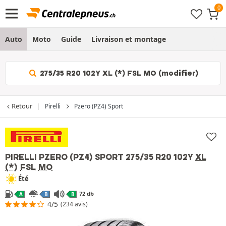
Auto
Moto
Guide
Livraison et montage
275/35 R20 102Y XL (*) FSL MO (modifier)
Retour
Pirelli
Pzero (PZ4) Sport
PIRELLI PZERO (PZ4) SPORT
275/35 R20 102Y
XL
(*)
FSL
MO
Été
72 db
A
B
B
4/5
(234 avis)