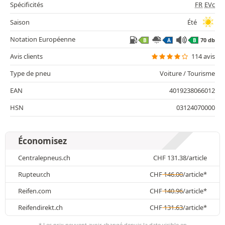
Spécificités
FR
EVc
Saison
Été
Notation Européenne
70 db
B
A
B
Avis clients
114 avis
Type de pneu
Voiture / Tourisme
EAN
4019238066012
HSN
03124070000
Économisez
Centralepneus.ch
CHF
131.38
/article
Rupteur.ch
CHF
146.00
/article*
Reifen.com
CHF
140.96
/article*
Reifendirekt.ch
CHF
131.63
/article*
* Les prix peuvent avoir changé depuis la date visible en