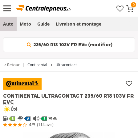
Auto
Moto
Guide
Livraison et montage
235/60 R18 103V FR EVc (modifier)
Retour
Continental
Ultracontact
CONTINENTAL ULTRACONTACT
235/60 R18 103V
FR
EVC
Été
70 db
B
A
B
4/5
(114 avis)