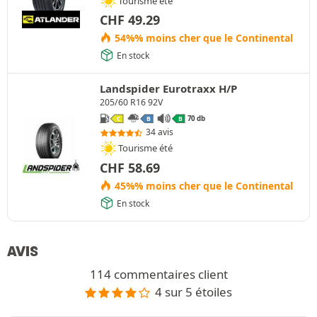
Tourisme été
CHF
49.29
54%% moins cher que le Continental
En stock
Landspider Eurotraxx H/P
205/60 R16 92V
70 db
C
B
B
34 avis
Tourisme été
CHF
58.69
45%% moins cher que le Continental
En stock
AVIS
114 commentaires client
4 sur 5 étoiles