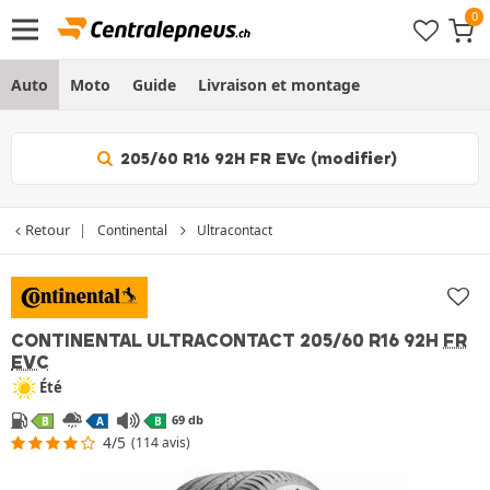
Auto
Moto
Guide
Livraison et montage
205/60 R16 92H FR EVc (modifier)
Retour
Continental
Ultracontact
CONTINENTAL ULTRACONTACT
205/60 R16 92H
FR
EVC
Été
69 db
B
A
B
4/5
(114 avis)