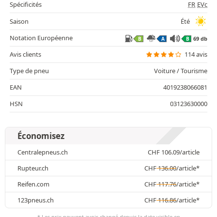
Spécificités
FR
EVc
Saison
Été
Notation Européenne
69 db
B
A
B
Avis clients
114 avis
Type de pneu
Voiture / Tourisme
EAN
4019238066081
HSN
03123630000
Économisez
Centralepneus.ch
CHF
106.09
/article
Rupteur.ch
CHF
136.00
/article*
Reifen.com
CHF
117.76
/article*
123pneus.ch
CHF
116.86
/article*
* Les prix peuvent avoir changé depuis la date visible en