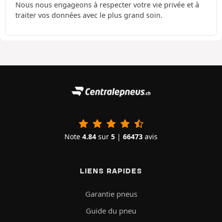
Nous nous engageons à respecter votre vie privée et à
traiter vos données avec le plus grand soin.
Note
4.84
sur
5
|
66473
avis
LIENS RAPIDES
Garantie pneus
Guide du pneu