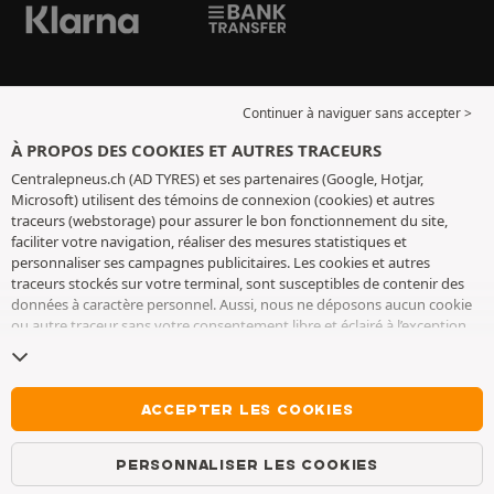
Continuer à naviguer sans accepter >
À PROPOS DES COOKIES ET AUTRES TRACEURS
Centralepneus.ch (AD TYRES) et ses partenaires (Google, Hotjar,
Microsoft) utilisent des témoins de connexion (cookies) et autres
traceurs (webstorage) pour assurer le bon fonctionnement du site,
faciliter votre navigation, réaliser des mesures statistiques et
personnaliser ses campagnes publicitaires. Les cookies et autres
traceurs stockés sur votre terminal, sont susceptibles de contenir des
données à caractère personnel. Aussi, nous ne déposons aucun cookie
ou autre traceur sans votre consentement libre et éclairé à l’exception
de ceux indispensables pour le fonctionnement du site. Nous
conservons votre choix pendant 6 mois. Vous pouvez retirer votre
consentement à tout moment en vous rendant sur la
page cookies et
autres traceurs
. Vous pouvez choisir de continuer à naviguer sans
ACCEPTER LES COOKIES
accepter le dépôt de cookies ou autres traceurs. Le refus ne fait pas
obstacle à l’accès aux services AD TYRES. Pour plus d’informations, nous
PERSONNALISER LES COOKIES
vous invitons à consulter
la page cookies et autres traceurs
.