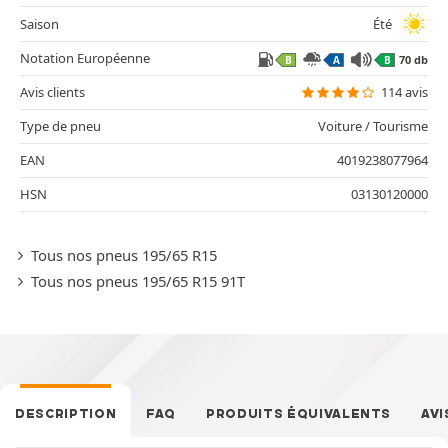
Saison
Été
Notation Européenne
70 db
B
A
B
Avis clients
114 avis
Type de pneu
Voiture / Tourisme
EAN
4019238077964
HSN
03130120000
Tous nos pneus 195/65 R15
Tous nos pneus 195/65 R15 91T
DESCRIPTION
FAQ
PRODUITS ÉQUIVALENTS
AVI