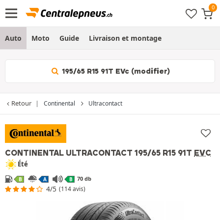
Auto
Moto
Guide
Livraison et montage
195/65 R15 91T EVc (modifier)
Retour
Continental
Ultracontact
CONTINENTAL ULTRACONTACT
195/65 R15 91T
EVC
Été
70 db
B
A
B
4/5
(114 avis)