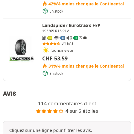
42%% moins cher que le Continental
En stock
Landspider Eurotraxx H/P
195/65 R15 91V
70 db
C
B
B
34 avis
Tourisme été
CHF
53.59
31%% moins cher que le Continental
En stock
AVIS
114 commentaires client
4 sur 5 étoiles
Cliquez sur une ligne pour filtrer les avis.