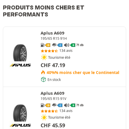
PRODUITS MOINS CHERS ET
PERFORMANTS
Aplus A609
195/65 R15 91H
71 db
D
C
B
134 avis
Tourisme été
CHF
47.19
40%% moins cher que le Continental
En stock
Aplus A609
195/65 R15 91V
71 db
D
C
B
134 avis
Tourisme été
CHF
45.59