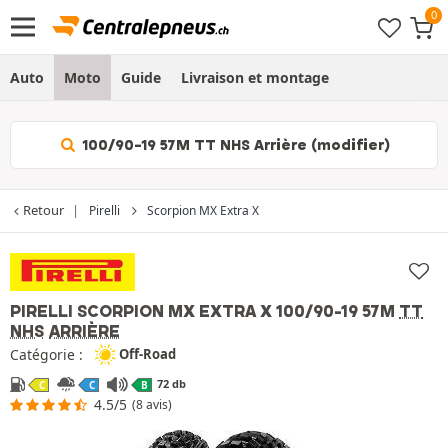
Auto
Moto
Guide
Livraison et montage
100/90-19 57M TT NHS Arrière (modifier)
Retour
Pirelli
Scorpion MX Extra X
PIRELLI SCORPION MX EXTRA X
100/90-19 57M
TT
NHS
ARRIÈRE
Catégorie :
Off-Road
72 db
C
C
B
4.5/5
(8 avis)