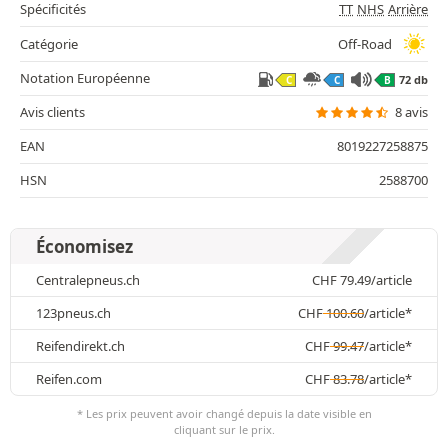
Spécificités
TT
NHS
Arrière
Catégorie
Off-Road
Notation Européenne
72 db
C
C
B
Avis clients
8 avis
EAN
8019227258875
HSN
2588700
Économisez
Centralepneus.ch
CHF
79.49
/article
123pneus.ch
CHF
100.60
/article*
Reifendirekt.ch
CHF
99.47
/article*
Reifen.com
CHF
83.78
/article*
* Les prix peuvent avoir changé depuis la date visible en
cliquant sur le prix.