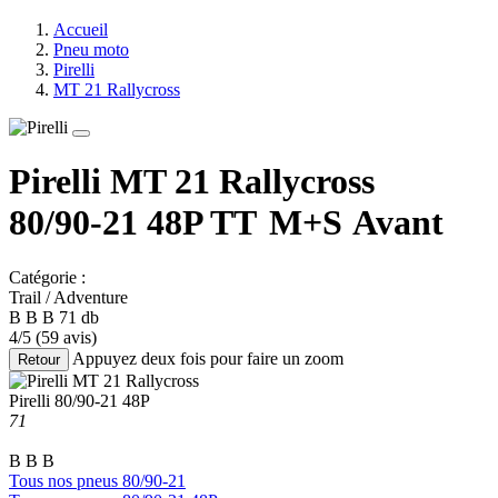
Accueil
Pneu moto
Pirelli
MT 21 Rallycross
Pirelli MT 21 Rallycross
80/90-21 48P
TT
M+S
Avant
Catégorie :
Trail / Adventure
B
B
B
71 db
4/5
(59 avis)
Appuyez deux fois pour faire un zoom
Retour
Pirelli
80/90-21 48P
71
B
B
B
Tous nos pneus 80/90-21