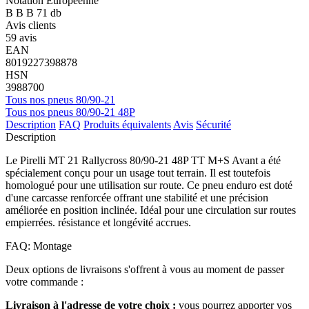
Notation Européenne
B
B
B
71 db
Avis clients
59 avis
EAN
8019227398878
HSN
3988700
Tous nos pneus 80/90-21
Tous nos pneus 80/90-21 48P
Description
FAQ
Produits équivalents
Avis
Sécurité
Description
Le Pirelli MT 21 Rallycross 80/90-21 48P TT M+S Avant a été
spécialement conçu pour un usage tout terrain. Il est toutefois
homologué pour une utilisation sur route. Ce pneu enduro est doté
d'une carcasse renforcée offrant une stabilité et une précision
améliorée en position inclinée. Idéal pour une circulation sur routes
empierrées. résistance et longévité accrues.
FAQ: Montage
Deux options de livraisons s'offrent à vous au moment de passer
votre commande :
Livraison à l'adresse de votre choix :
vous pourrez apporter vos