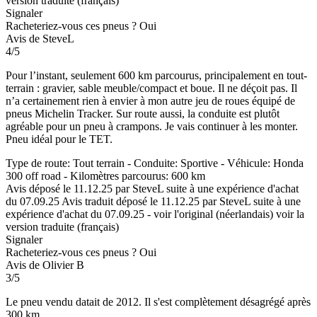
version traduite (français)
Signaler
Racheteriez-vous ces pneus ?
Oui
Avis de SteveL
4/5
Pour l’instant, seulement 600 km parcourus, principalement en tout-
terrain : gravier, sable meuble/compact et boue. Il ne déçoit pas. Il
n’a certainement rien à envier à mon autre jeu de roues équipé de
pneus Michelin Tracker. Sur route aussi, la conduite est plutôt
agréable pour un pneu à crampons. Je vais continuer à les monter.
Pneu idéal pour le TET.
Type de route: Tout terrain - Conduite: Sportive - Véhicule: Honda
300 off road - Kilomètres parcourus: 600 km
Avis déposé le 11.12.25 par SteveL suite à une expérience d'achat
du 07.09.25
Avis traduit déposé le 11.12.25 par SteveL suite à une
expérience d'achat du 07.09.25
-
voir l'original (néerlandais)
voir la
version traduite (français)
Signaler
Racheteriez-vous ces pneus ?
Oui
Avis de Olivier B
3/5
Le pneu vendu datait de 2012. Il s'est complètement désagrégé après
300 km.