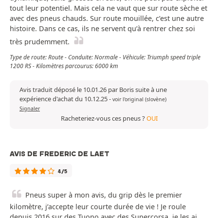
tout leur potentiel. Mais cela ne vaut que sur route sèche et
avec des pneus chauds. Sur route mouillée, c’est une autre
histoire. Dans ce cas, ils ne servent qu’à rentrer chez soi
très prudemment.
Type de route: Route - Conduite: Normale - Véhicule: Triumph speed triple
1200 RS - Kilomètres parcourus: 6000 km
Avis traduit déposé le 10.01.26 par Boris suite à une
expérience d'achat du 10.12.25
-
voir l'original (slovène)
Signaler
Racheteriez-vous ces pneus ?
OUI
AVIS DE FREDERIC DE LAET
4/5
Pneus super à mon avis, du grip dès le premier
kilomètre, j’accepte leur courte durée de vie ! Je roule
depuis 2016 sur des Tuono avec des Supercorsa, je les ai