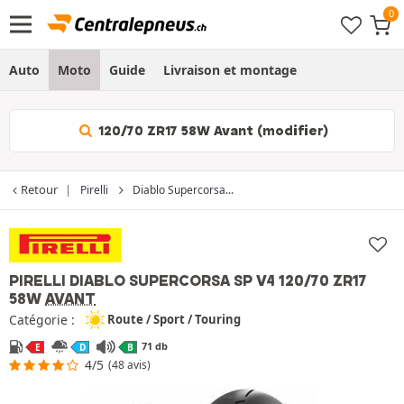
Auto
Moto
Guide
Livraison et montage
120/70 ZR17 58W Avant (modifier)
Retour
Pirelli
Diablo Supercorsa...
PIRELLI DIABLO SUPERCORSA SP V4
120/70 ZR17
58W
AVANT
Catégorie :
Route / Sport / Touring
71 db
E
D
B
4/5
(48 avis)