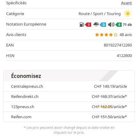
Spécificités
Avant
Catégorie
Route / Sport / Touring
Notation Européenne
71 db
E
D
B
Avis clients
48 avis
EAN
8019227412260
HSN
4122600
Économisez
Centralepneus.ch
CHF
149.19
/article
Reifendirekt.ch
CHF
168.37
/article*
123pneus.ch
CHF
162.05
/article*
Reifen.com
CHF
151.50
/article*
* Les prix peuvent avoir changé depuis la date visible en
cliquant sur le prix.