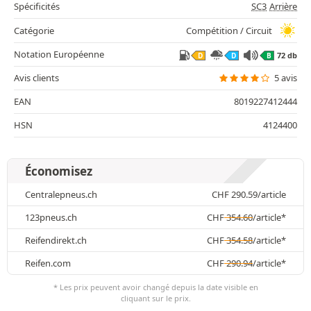
Spécificités
SC3
Arrière
Catégorie
Compétition / Circuit
Notation Européenne
72 db
D
D
B
Avis clients
5 avis
EAN
8019227412444
HSN
4124400
Économisez
Centralepneus.ch
CHF
290.59
/article
123pneus.ch
CHF
354.60
/article*
Reifendirekt.ch
CHF
354.58
/article*
Reifen.com
CHF
290.94
/article*
* Les prix peuvent avoir changé depuis la date visible en
cliquant sur le prix.