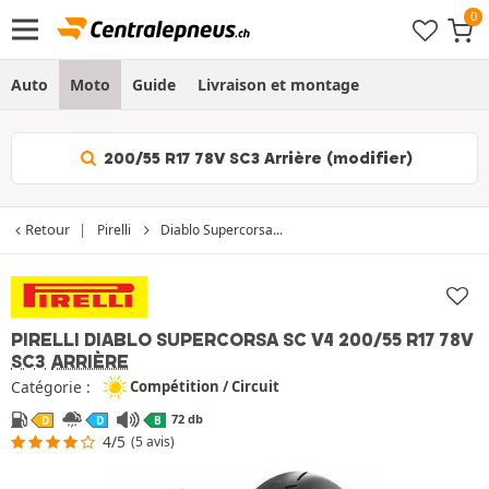
Auto
Moto
Guide
Livraison et montage
200/55 R17 78V SC3 Arrière (modifier)
Retour
Pirelli
Diablo Supercorsa...
PIRELLI DIABLO SUPERCORSA SC V4
200/55 R17 78V
SC3
ARRIÈRE
Catégorie :
Compétition / Circuit
72 db
D
D
B
4/5
(5 avis)