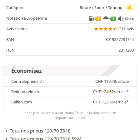
Catégorie
Route / Sport / Touring
Notation Européenne
69 db
E
B
Avis clients
211 avis
EAN
8019227231724
HSN
2317200
Économisez
Centralepneus.ch
CHF
119.48
/article
Reifendirekt.ch
CHF
124.52
/article*
Reifen.com
CHF
123.85
/article*
* Les prix peuvent avoir changé depuis la date visible en
cliquant sur le prix.
Tous nos pneus 120/70 ZR18
Tous nos pneus 120/70 ZR18 59W