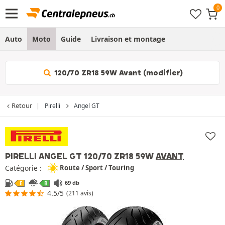
Auto
Moto
Guide
Livraison et montage
120/70 ZR18 59W Avant (modifier)
Retour
Pirelli
Angel GT
PIRELLI ANGEL GT
120/70 ZR18 59W
AVANT
Catégorie :
Route / Sport / Touring
69 db
E
B
4.5/5
(211 avis)